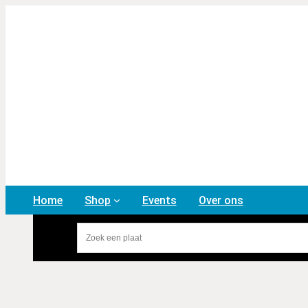
Ga
naar
de
inhoud
Home
Shop
Events
Over ons