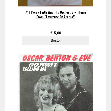
T
r
o
7″ | Percy Faith And His Orchestra – Theme
From “Lawrence Of Arabia”
u
b
l
€
5,00
e
a
Bestel
a
n
t
a
l