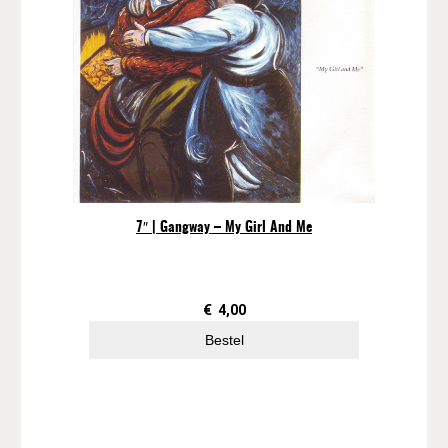
7″ | Gangway – My Girl And Me
€
4,00
Bestel