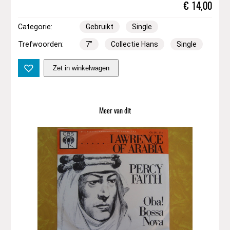
€
14,00
Categorie:
Gebruikt
Single
Trefwoorden:
7″
Collectie Hans
Single
7
Zet in winkelwagen
"
|
G
i
Meer van dit
r
l
s
W
a
l
k
B
y
–