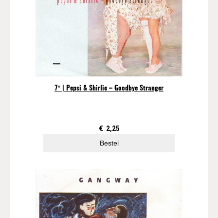
7″ | Pepsi & Shirlie – Goodbye Stranger
€
2,25
Bestel