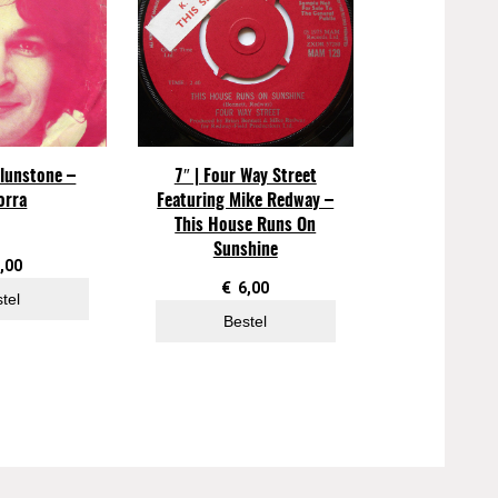
Blunstone –
7″ | Four Way Street
orra
Featuring Mike Redway –
This House Runs On
Sunshine
,00
€
6,00
tel
Bestel