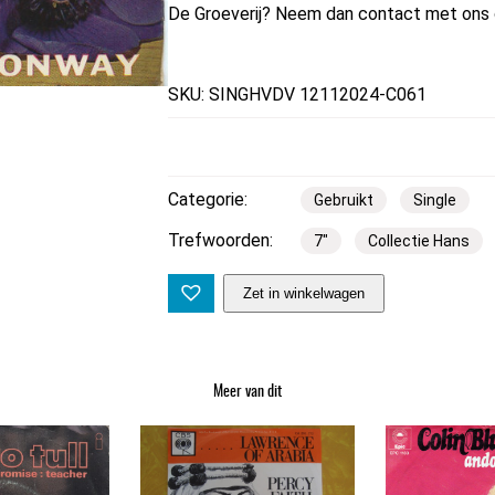
De Groeverij? Neem dan contact met ons 
SKU: SINGHVDV 12112024-C061
Categorie:
Gebruikt
Single
Trefwoorden:
7″
Collectie Hans
7
Zet in winkelwagen
"
|
R
Meer van dit
u
s
s
C