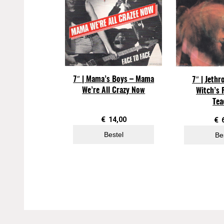
7″ | Mama’s Boys – Mama
7″ | Jethr
We’re All Crazy Now
Witch’s 
Tea
€
14,00
€
Bestel
Be