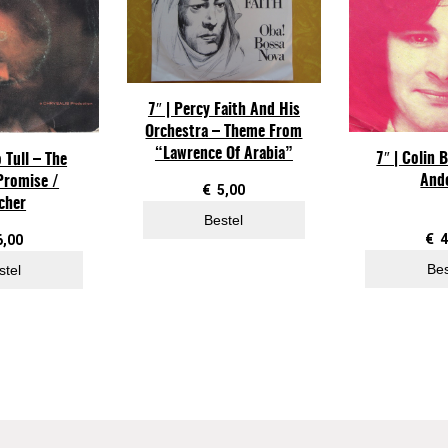
o
n
w
a
y
7″ | Percy Faith And His
Orchestra – Theme From
–
“Lawrence Of Arabia”
7″ | Colin 
o Tull – The
M
And
Promise /
o
€
5,00
cher
t
Bestel
h
€
4
6,00
e
Bes
stel
r
'
s
D
a
y
a