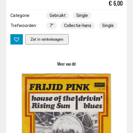
€
6,00
Categorie:
Gebruikt
Single
Trefwoorden:
7″
Collectie Hans
Single
7
Zet in winkelwagen
"
|
T
h
Meer van dit
e
S
c
r
e
a
m
i
n
g