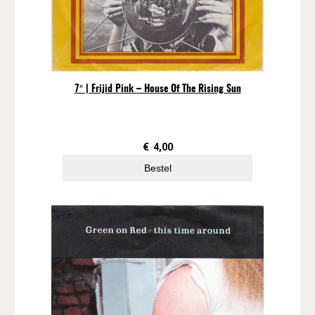
J
e
t
s
–
C
7″ | Frijid Pink – House Of The Rising Sun
'
M
o
n
€
4,00
a
Bestel
a
n
t
a
l