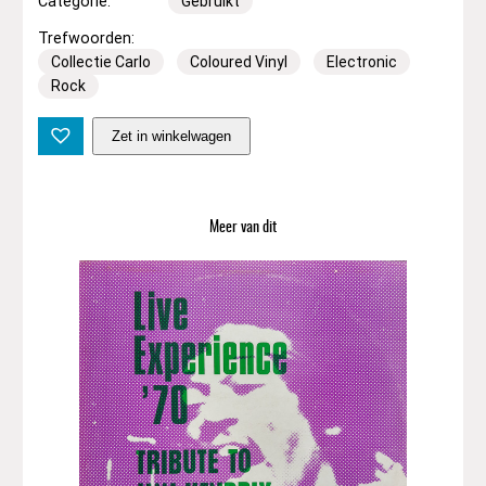
Categorie:
Gebruikt
Trefwoorden:
Collectie Carlo
Coloured Vinyl
Electronic
Rock
A
Zet in winkelwagen
n
d
r
e
Meer van dit
a
s
G
r
o
s
s
–
R
e
v