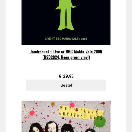
a
l
Jamiroquai – Live at BBC Maida Vale 2006
(RSD2024, Neon green vinyl)
€
29,95
Bestel