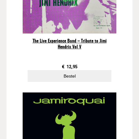
e
n
a
n
t
(
The Live Experience Band – Tribute to Jimi
Hendrix Vol V
B
l
u
€
12,95
e
V
Bestel
i
n
y
l
)
a
a
n
t