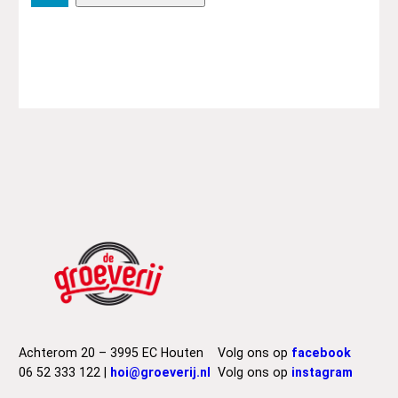
i
c
k
K
a
r
n
–
E
a
c
h
E
y
e
A
P
a
Achterom 20 – 3995 EC Houten
Volg ons op
facebook
t
06 52 333 122 |
hoi@groeverij.nl
Volg ons op
instagram
h
a