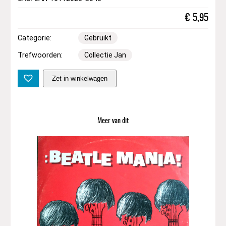
€
5,95
Categorie:
Gebruikt
Trefwoorden:
Collectie Jan
D
Zet in winkelwagen
i
a
n
a
Meer van dit
R
o
s
s
–
D
i
a
n