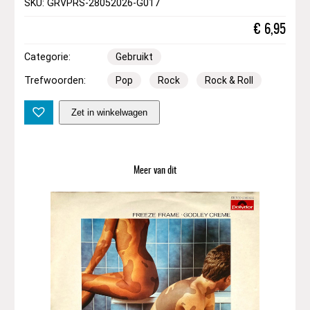
SKU: GRVPRS-28052026-G017
€
6,95
Categorie:
Gebruikt
Trefwoorden:
Pop
Rock
Rock & Roll
E
Zet in winkelwagen
l
v
i
s
Meer van dit
P
r
e
s
l
e
y
–
E