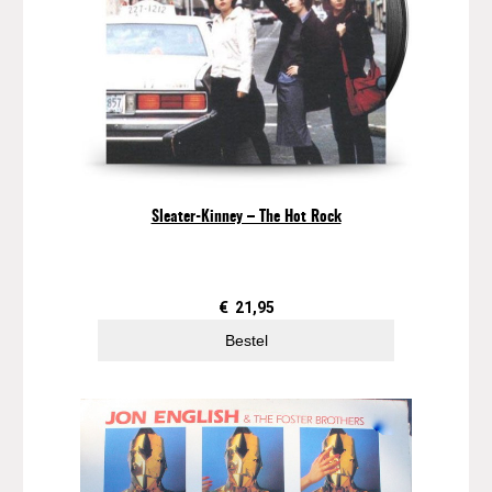
l
u
m
e
1
a
a
n
t
Sleater-Kinney – The Hot Rock
a
l
€
21,95
Bestel