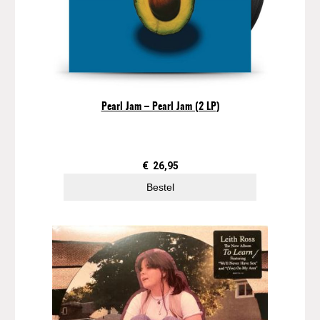
t
h
e
M
a
n
a
Pearl Jam – Pearl Jam (2 LP)
a
n
t
a
€
26,95
l
Bestel