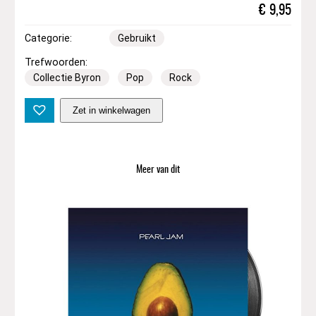
€
9,95
Categorie:
Gebruikt
Trefwoorden:
Collectie Byron
Pop
Rock
J
Zet in winkelwagen
o
e
J
a
Meer van dit
c
k
s
o
n
–
I
'
m