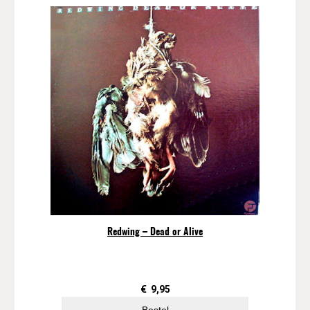
Redwing – Dead or Alive
€
9,95