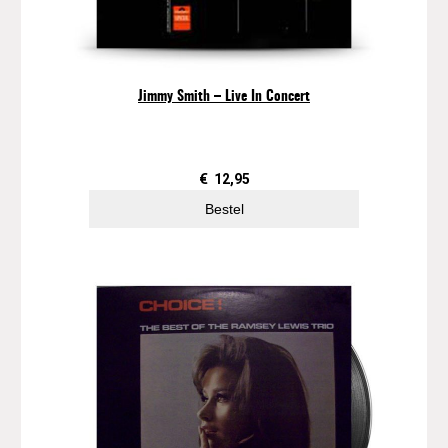
u
n
d
O
Jimmy Smith ‎– Live In Concert
f
T
h
e
€
12,95
T
Bestel
r
i
o
a
a
n
t
a
l