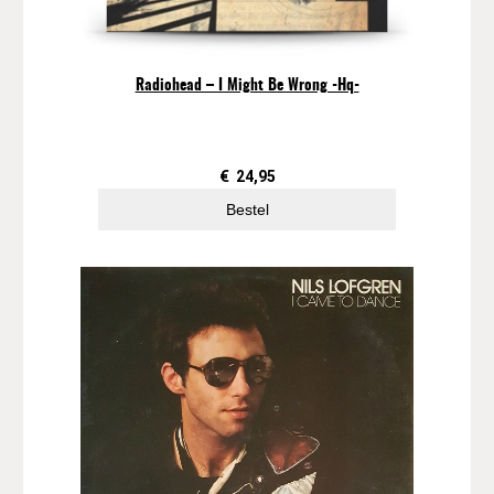
p
e
e
d
Radiohead – I Might Be Wrong -Hq-
o
f
S
o
€
24,95
u
Bestel
n
d
a
a
n
t
a
l