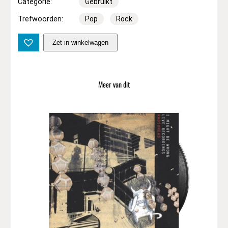
Categorie:
Gebruikt
Trefwoorden:
Pop
Rock
W
Zet in winkelwagen
i
n
g
s
Meer van dit
–
W
i
n
g
s
a
t
t
h
e
S